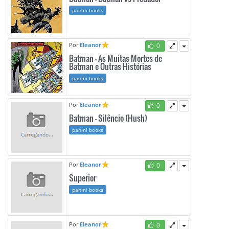
panini books
Por
Eleanor
0
Batman - As Muitas Mortes de
Batman e Outras Histórias
panini books
Por
Eleanor
0
Batman - Silêncio (Hush)
panini books
Por
Eleanor
0
Superior
panini books
Por
Eleanor
0