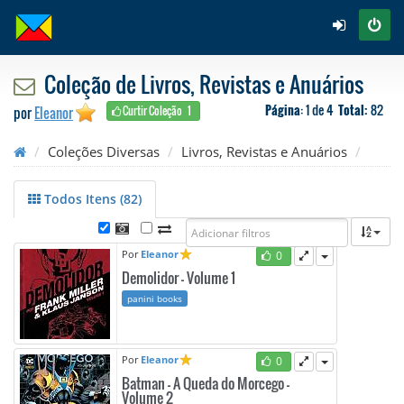
Coleção de Livros, Revistas e Anuários
Página
: 1 de 4
Total:
82
por
Eleanor
Curtir Coleção
1
Coleções Diversas
Livros, Revistas e Anuários
Todos Itens (82)
Por
Eleanor
0
Demolidor - Volume 1
panini books
Por
Eleanor
0
Batman - A Queda do Morcego -
Volume 2