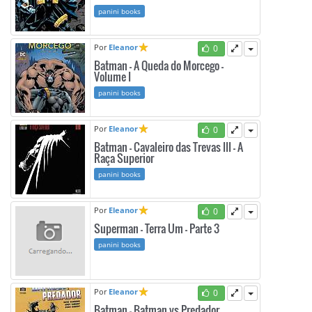
panini books
Por
Eleanor
0
Batman - A Queda do Morcego -
Volume I
panini books
Por
Eleanor
0
Batman - Cavaleiro das Trevas III - A
Raça Superior
panini books
Por
Eleanor
0
Superman - Terra Um - Parte 3
panini books
Por
Eleanor
0
Batman - Batman vs Predador