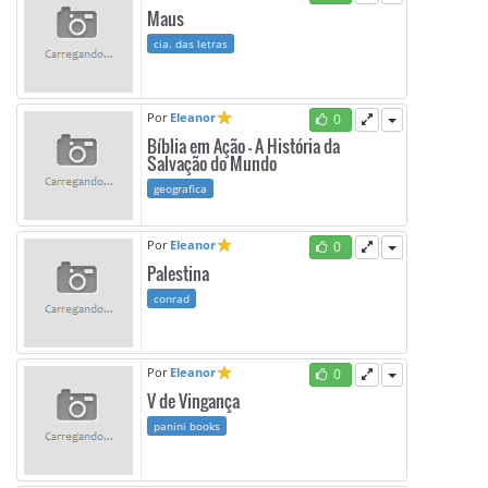
Maus
cia. das letras
Por
Eleanor
0
Bíblia em Ação - A História da
Salvação do Mundo
geografica
Por
Eleanor
0
Palestina
conrad
Por
Eleanor
0
V de Vingança
panini books