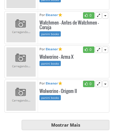
Por
Eleanor
0
Watchmen - Antes de Watchmen -
Coruja
panini books
Por
Eleanor
0
Wolwerine - Arma X
panini books
Por
Eleanor
0
Wolwerine - Origem II
panini books
Mostrar Mais