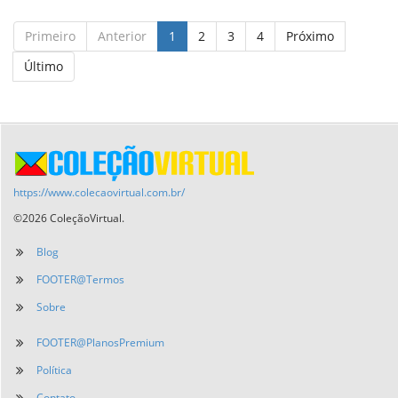
Primeiro
Anterior
1
2
3
4
Próximo
Último
https://www.colecaovirtual.com.br/
©2026 ColeçãoVirtual.
Blog
FOOTER@Termos
Sobre
FOOTER@PlanosPremium
Política
Contato