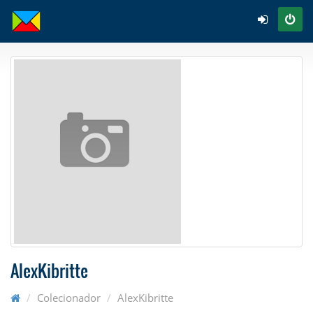
AlexKibritte
Colecionador
AlexKibritte