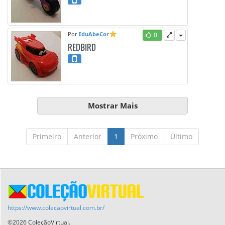
Por
EduAbeCor
0
REDBIRD
Mostrar Mais
Primeiro
Anterior
1
Próximo
Último
https://www.colecaovirtual.com.br/
©2026 ColeçãoVirtual.