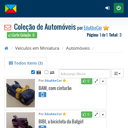
Coleção de Automóveis
por
EduAbeCor
Página
: 1 de 1
Total:
3
Curtir Coleção
0
Veículos em Miniatura
Automóveis
Todos Itens (3)
Por
EduAbeCor
0
BAM, com cinturão
Por
EduAbeCor
0
BIBI, a bicicleta da Batgirl