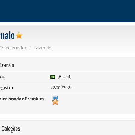
malo
Colecionador
Taxmalo
axmalo
aís
(Brasil)
egistro
22/02/2022
olecionador Premium
Coleções