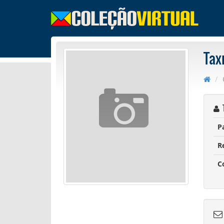
Tax
T
P
R
C