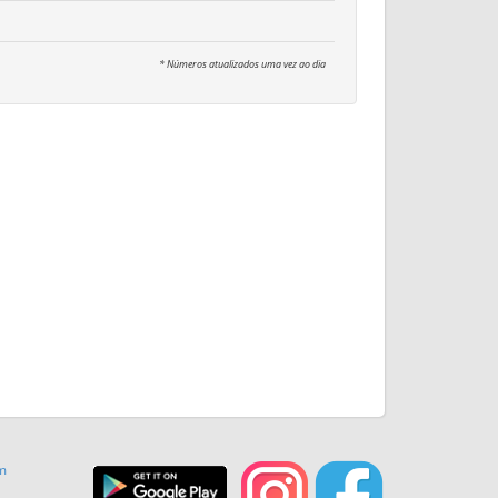
* Números atualizados uma vez ao dia
m