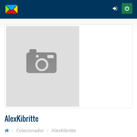
AlexKibritte
Colecionador
AlexKibritte